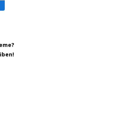
leme?
iben!