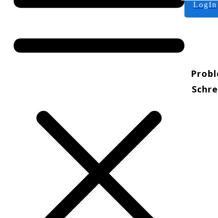
LogIn
Prob
Schre