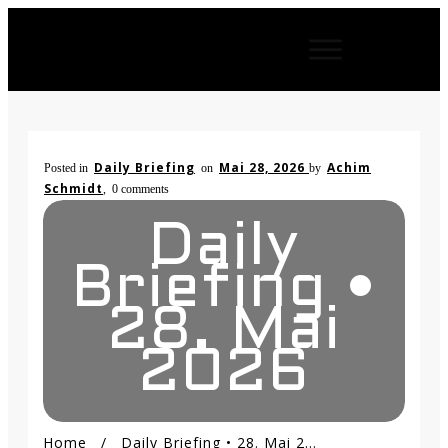
Daily Briefing
Mai 28, 2026
Achim
Posted in
on
by
Schmidt
,
0
comments
Daily
Briefing •
28. Mai
2026
Home
/
Daily Briefing • 28. Mai 2026