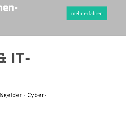
men-
mehr erfahren
 IT-
ußgelder · Cyber-