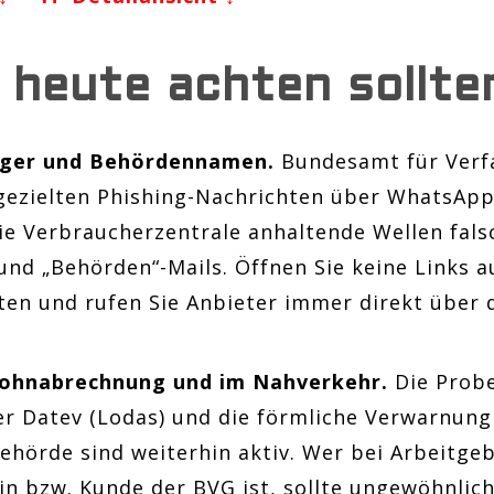
 heute achten sollte
nger und Behördennamen.
Bundesamt für Verf
gezielten Phishing-Nachrichten über WhatsApp
die Verbraucherzentrale anhaltende Wellen fal
und „Behörden“-Mails. Öffnen Sie keine Links 
en und rufen Sie Anbieter immer direkt über d
Lohnabrechnung und im Nahverkehr.
Die Prob
r Datev (Lodas) und die förmliche Verwarnung
ehörde sind weiterhin aktiv. Wer bei Arbeitge
in bzw. Kunde der BVG ist, sollte ungewöhnlic