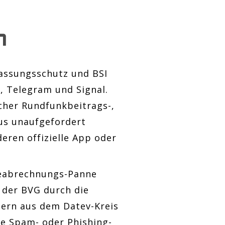
n
assungsschutz und BSI
, Telegram und Signal.
scher Rundfunkbeitrags-,
aus unaufgefordert
eren offizielle App oder
eabrechnungs-Panne
 der BVG durch die
bern aus dem Datev-Kreis
he Spam- oder Phishing-