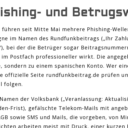
hishing- und Betrugs
 führen seit Mitte Mai mehrere Phishing-Wellen
gne im Namen des Rundfunkbeitrags („Ihr Zahl
), bei der die Betrüger sogar Beitragsnummer
l im Postfach professioneller wirkt. Die angeg
e, sondern zu einem spanischen Konto. Wer eine
ie offizielle Seite rundfunkbeitrag.de prüfen u
l folgen.
m Namen der Volksbank („Veranlassung: Aktuali
den-Frist), gefälschte Telekom-Mails mit angeb
GB sowie SMS und Mails, die vorgeben, von Mi
chten arbeiten meist mit Druck, einer kurzen 