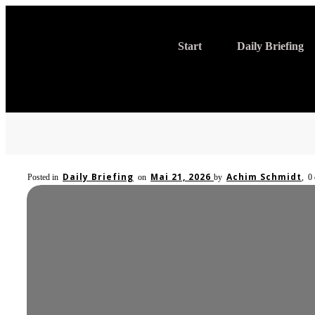
Start
Daily Briefing
Daily Briefing
Mai 21, 2026
Achim Schmidt
Posted in
on
by
,
0