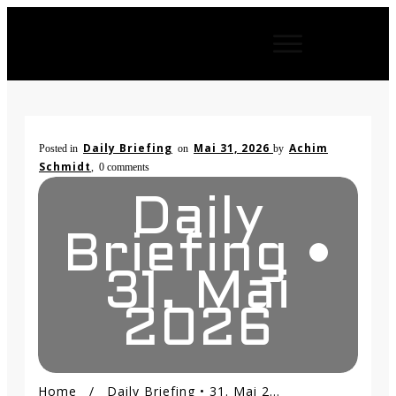
Daily Briefing
Mai 31, 2026
Achim
Posted in
on
by
Schmidt
,
0
comments
Daily
Briefing •
31. Mai
2026
Home
/
Daily Briefing • 31. Mai 2026