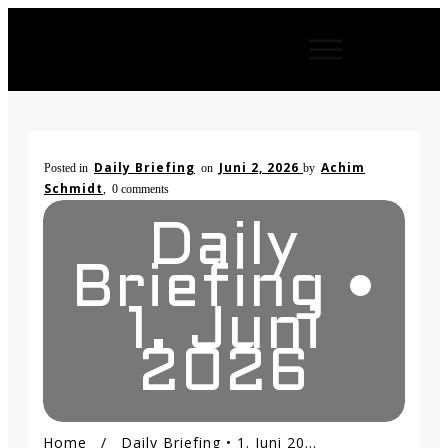
Daily Briefing
Juni 2, 2026
Achim
Posted in
on
by
Schmidt
,
0
comments
Daily
Briefing •
1. Juni
2026
Home
/
Daily Briefing • 1. Juni 2026