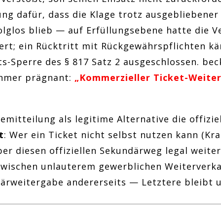
ung dafür, dass die Klage trotz ausgebliebener 
olglos blieb — auf Erfüllungsebene hatte die V
ert; ein Rücktritt mit Rückgewährspflichten kä
ts-Sperre des § 817 Satz 2 ausgeschlossen. beck
ehmer prägnant:
„Kommerzieller Ticket-Weiterv
emitteilung als legitime Alternative die offizie
t
: Wer ein Ticket nicht selbst nutzen kann (Kr
er diesen offiziellen Sekundärweg legal weite
zwischen unlauterem gewerblichen Weiterverka
därweitergabe andererseits — Letztere bleibt 