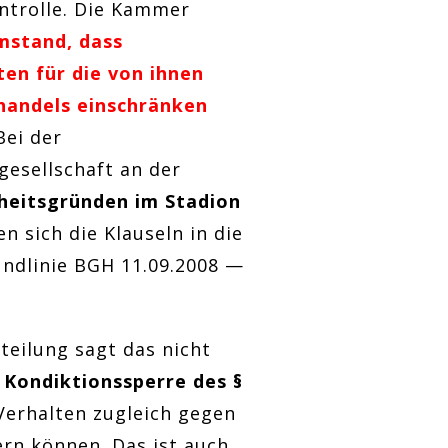
ntrolle. Die Kammer
mstand, dass
ten für die von ihnen
handels einschränken
 Bei der
esellschaft an der
heitsgründen im Stadion
n sich die Klauseln in die
rundlinie BGH 11.09.2008 —
eilung sagt das nicht
r
Kondiktionssperre des §
Verhalten zugleich gegen
ern können. Das ist auch