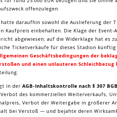
ts für rund 25.000 EUR bezogen und sie online
aufszweck offenzulegen.
 hatte daraufhin sowohl die Auslieferung der T
en Kaufpreis einbehalten. Die Klage der Event
richt abgewiesen; auf die Widerklage hat es z
iche Ticketverkäufe für dieses Stadion künftig
allgemeinen Geschäftsbedingungen der bekla
erstoßen und einen unlauteren Schleichbezug
eilung.
gt in der
AGB-Inhaltskontrolle nach § 307 BG
 Verbot des kommerziellen Weiterverkaufs, Un
nalpreis, Verbot der Weitergabe in größerer A
halt bei Verstoß — und bejahte deren Wirksam