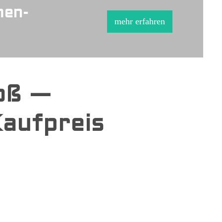
men-
mehr erfahren
oß —
Kaufpreis