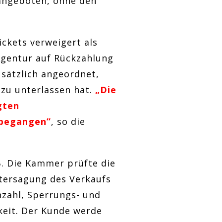
 angeboten, ohne den
ickets verweigert als
-Agentur auf Rückzahlung
usätzlich angeordnet,
 zu unterlassen hat.
„Die
gten
 begangen”
, so die
B
. Die Kammer prüfte die
tersagung des Verkaufs
nzahl, Sperrungs- und
keit. Der Kunde werde