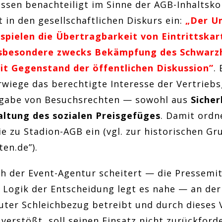
ssen benachteiligt im Sinne der AGB-Inhaltsko
 in den gesellschaftlichen Diskurs ein:
„Der U
spielen die Übertragbarkeit von Eintrittskar
insbesondere zwecks Bekämpfung des Schwarz
Zeit Gegenstand der öffentlichen Diskussion”
.
iege das berechtigte Interesse der Vertriebsg
gabe von Besuchsrechten — sowohl aus
Sicher
altung des sozialen Preisgefüges
. Damit ordne
nie zu Stadion-AGB ein (vgl. zur historischen G
ten.de”).
 der Event-Agentur scheitert — die Pressemitt
e Logik der Entscheidung legt es nahe — an de
auter Schleichbezug betreibt und durch dieses 
erstößt, soll seinen Einsatz nicht zurückford