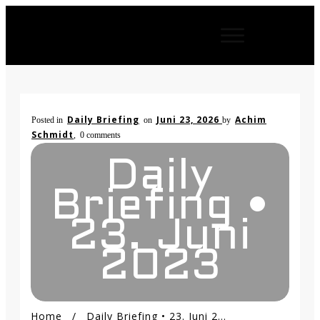
Daily Briefing
Juni 23, 2026
Achim
Posted in
on
by
Schmidt
,
0
comments
Daily
Briefing •
23. Juni
2023
Home
/
Daily Briefing • 23. Juni 2023