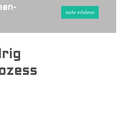
men-
mehr erfahren
rig
rozess