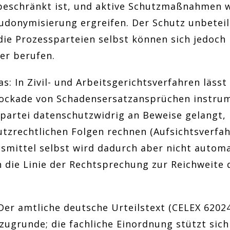
beschränkt ist, und aktive Schutzmaßnahmen 
donymisierung ergreifen. Der Schutz unbeteili
ie Prozessparteien selbst können sich jedoch 
er berufen.
as: In Zivil- und Arbeitsgerichtsverfahren läss
lockade von Schadensersatzansprüchen instrume
partei datenschutzwidrig an Beweise gelangt,
tzrechtlichen Folgen rechnen (Aufsichtsverfa
ismittel selbst wird dadurch aber nicht autom
in die Linie der Rechtsprechung zur Reichweite
.
Der amtliche deutsche Urteilstext (CELEX 62024
zugrunde; die fachliche Einordnung stützt sich