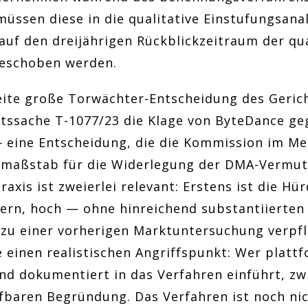
müssen diese in die qualitative Einstufungsana
auf den dreijährigen Rückblickzeitraum der qu
geschoben werden.
weite große Torwächter-Entscheidung des Geric
htssache T-1077/23 die Klage von ByteDance ge
eine Entscheidung, die die Kommission im Met
smaßstab für die Widerlegung der DMA-Vermu
raxis ist zweierlei relevant: Erstens ist die Hü
rn, hoch — ohne hinreichend substantiierten 
zu einer vorherigen Marktuntersuchung verpfli
 einen realistischen Angriffspunkt: Wer plattf
nd dokumentiert in das Verfahren einführt, z
fbaren Begründung. Das Verfahren ist noch ni