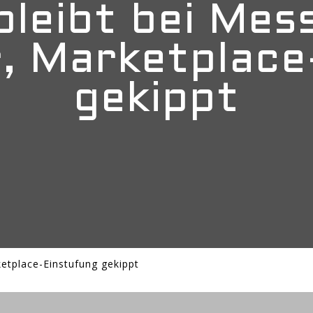
bleibt bei Mes
, Marketplace
gekippt
etplace-Einstufung gekippt