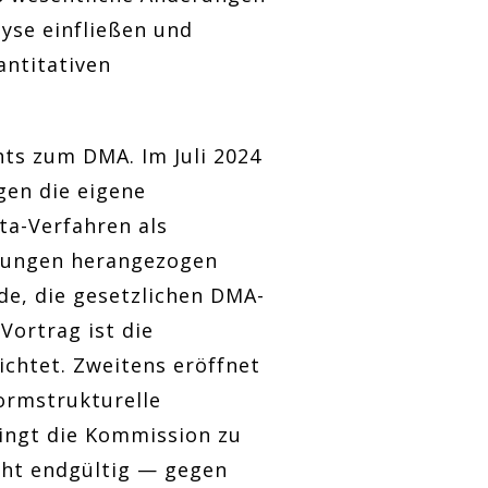
lyse einfließen und
antitativen
hts zum DMA. Im Juli 2024
gen die eigene
a-Verfahren als
tungen herangezogen
rde, die gesetzlichen DMA-
Vortrag ist die
chtet. Zweitens eröffnet
ormstrukturelle
wingt die Kommission zu
cht endgültig — gegen