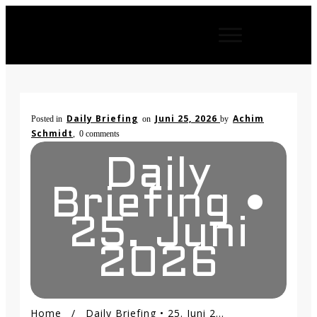
Daily Briefing
Juni 25, 2026
Achim
Posted in
on
by
Schmidt
,
0
comments
Daily
Briefing •
25. Juni
2026
Home
/
Daily Briefing • 25. Juni 2026