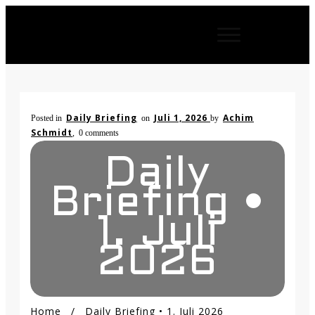
Daily Briefing
Juli 1, 2026
Achim
Posted in
on
by
Schmidt
,
0
comments
Daily
Briefing •
1. Juli
2026
Home
/
Daily Briefing • 1. Juli 2026